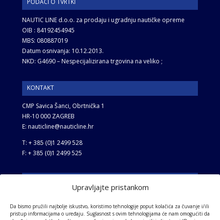
PODACI O TVRTKI
NAUTIC LINE d.o.o. za prodaju i ugradnju nautičke opreme
OIB : 84192454945
MBS: 080887019
Datum osnivanja: 10.12.2013.
NKD: G4690 – Nespecijalizirana trgovina na veliko ;
KONTAKT
CMP Savica Šanci, Obrtnička 1
HR-10 000 ZAGREB
E: nauticline@nauticline.hr
T: + 385 (0)1 2499 528
F: + 385 (0)1 2499 525
UVJETI I ODREDBE
Upravljajte pristankom
Opći uvjeti
Da bismo pružili najbolje iskustvo, koristimo tehnologije poput kolačića za čuvanje i/ili
Uvjeti privatnosti
pristup informacijama o uređaju. Suglasnost s ovim tehnologijama će nam omogućiti da