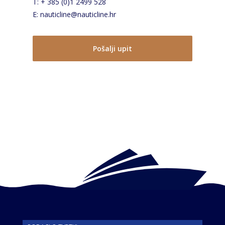
T: + 385 (0)1 2499 528
E: nauticline@nauticline.hr
Pošalji upit