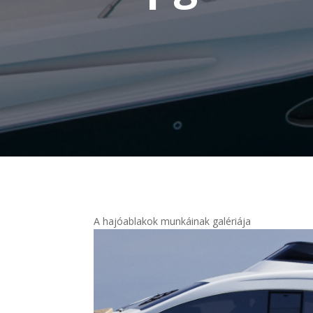
A hajóablakok munkáinak galériája