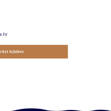
e.hr
rést küldeni