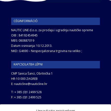
CÉGINFORMÁCIÓ
NAUTIC LINE d.o.o. za prodaju i ugradnju nautičke opreme
OIB : 84192454945
MBS: 080887019
Datum osnivanja: 10.12.2013.
NKD: G4690 – Nespecijalizirana trgovina na veliko ;
KAPCSOLATBA LÉPNI
CMP Savica Šanci, Obrtnička 1
HR-10 000 ZAGREB
E: nauticline@nauticline.hr
T: + 385 (0)1 2499 528
F: + 385 (0)1 2499 525
Upravljajte pristankom
FELHASZNÁLÁSI FELTÉTELEK