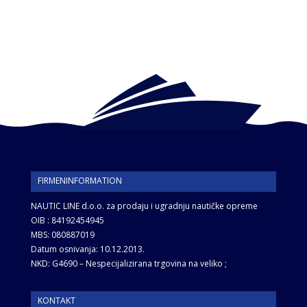
FIRMENINFORMATION
NAUTIC LINE d.o.o. za prodaju i ugradnju nautičke opreme
OIB : 84192454945
MBS: 080887019
Datum osnivanja: 10.12.2013.
NKD: G4690 – Nespecijalizirana trgovina na veliko ;
KONTAKT