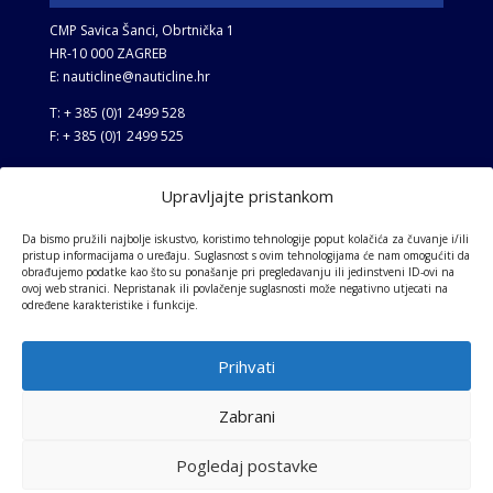
CMP Savica Šanci, Obrtnička 1
HR-10 000 ZAGREB
E: nauticline@nauticline.hr
T: + 385 (0)1 2499 528
F: + 385 (0)1 2499 525
Upravljajte pristankom
GESCHÄFTSBEDINGUNGEN
Allgemeine Bedingungen
Da bismo pružili najbolje iskustvo, koristimo tehnologije poput kolačića za čuvanje i/ili
pristup informacijama o uređaju. Suglasnost s ovim tehnologijama će nam omogućiti da
Datenschutz-Bestimmungen
obrađujemo podatke kao što su ponašanje pri pregledavanju ili jedinstveni ID-ovi na
ovoj web stranici. Nepristanak ili povlačenje suglasnosti može negativno utjecati na
određene karakteristike i funkcije.
Prihvati
Zabrani
Pogledaj postavke
Copyright © 2026 NAUTIC LINE d.o.o.