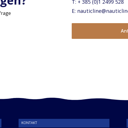
agen?
T: + 385 (0)1 2499 528
E: nauticline@nauticlin
nfrage
An
KONTAKT