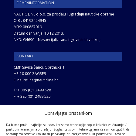
FIRMENINFORMATION
NAUTIC LINE d.o.o. za prodaju i ugradnju nautičke opreme
OIB : 84192454945
MBS: 080887019
Datum osnivanja: 10.12.2013.
NKD: G4690 – Nespecijalizirana trgovina na veliko ;
KONTAKT
CMP Savica Šanci, Obrtnička 1
HR-10 000 ZAGREB
E: nauticline@nauticline.hr
T: + 385 (0)1 2499 528
F: + 385 (0)1 2499 525
Upravljajte pristankom
GESCHÄFTSBEDINGUNGEN
Allgemeine Bedingungen
Da bismo pružili najbolje iskustvo, koristimo tehnologije poput kolačića za čuvanje i/ili
pristup informacijama o uređaju. Suglasnost s ovim tehnologijama će nam omogućiti da
Datenschutz-Bestimmungen
obrađujemo podatke kao što su ponašanje pri pregledavanju ili jedinstveni ID-ovi na