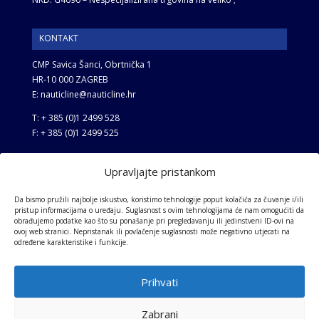
KONTAKT
CMP Savica Šanci, Obrtnička 1
HR-10 000 ZAGREB
E: nauticline@nauticline.hr
T: + 385 (0)1 2499 528
F: + 385 (0)1 2499 525
Upravljajte pristankom
GESCHÄFTSBEDINGUNGEN
Allgemeine Bedingungen
Da bismo pružili najbolje iskustvo, koristimo tehnologije poput kolačića za čuvanje i/ili
pristup informacijama o uređaju. Suglasnost s ovim tehnologijama će nam omogućiti da
Datenschutz-Bestimmungen
obrađujemo podatke kao što su ponašanje pri pregledavanju ili jedinstveni ID-ovi na
ovoj web stranici. Nepristanak ili povlačenje suglasnosti može negativno utjecati na
određene karakteristike i funkcije.
Prihvati
Zabrani