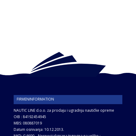
FIRMENINFORMATION
NAUTIC LINE d.o.o. za prodaju i ugradnju nautičke opreme
OIB : 84192454945
MBS: 080887019
Datum osnivanja: 10.12.2013.
NKD: G4690 – Nespecijalizirana trgovina na veliko ;